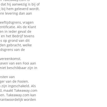
at hij aanwezig is bij of
g bij hem geleverd wordt.
ere levering dan aan
leeftijdsgrens, vragen
tificatie. Als de Klant
en in ieder geval de
 en het Bedrijf tevens
ns op grond van dit
rden gebracht, welke
jdsgrens van de
Overeenkomst.
geven van een Fooi aan
iet beschikbaar zijn in
nsten van
ger van de Fooien.
zijn ingeschakeld. Als
eld, maakt Takeaway.com
talen. Takeaway.com kan
verantwoordelijk worden