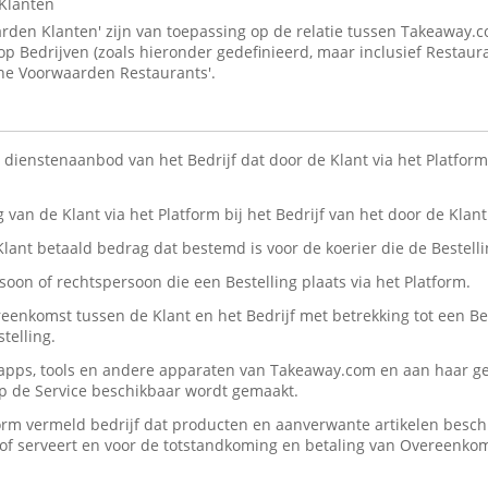
Klanten
den Klanten' zijn van toepassing op de relatie tussen Takeaway.
 op Bedrijven (zoals hieronder gedefinieerd, maar inclusief Restaur
ne Voorwaarden Restaurants'.
n dienstenaanbod van het Bedrijf dat door de Klant via het Platform 
ng van de Klant via het Platform bij het Bedrijf van het door de Kla
 Klant betaald bedrag dat bestemd is voor de koerier die de Bestelli
rsoon of rechtspersoon die een Bestelling plaats via het Platform.
reenkomst tussen de Klant en het Bedrijf met betrekking tot een Be
telling.
, apps, tools en andere apparaten van Takeaway.com en aan haar ge
op de Service beschikbaar wordt gemaakt.
form vermeld bedrijf dat producten en aanverwante artikelen beschik
n/of serveert en voor de totstandkoming en betaling van Overeenko