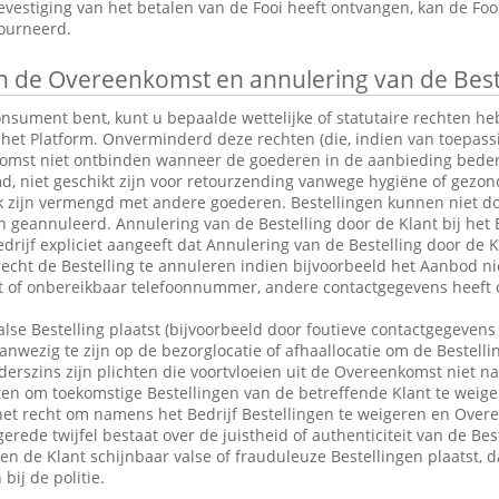
vestiging van het betalen van de Fooi heeft ontvangen, kan de Fo
tourneerd.
 de Overeenkomst en annulering van de Best
consument bent, kunt u bepaalde wettelijke of statutaire rechten 
 het Platform. Onverminderd deze rechten (die, indien van toepassin
omst niet ontbinden wanneer de goederen in de aanbieding bederfel
md, niet geschikt zijn voor retourzending vanwege hygiëne of gezo
k zijn vermengd met andere goederen. Bestellingen kunnen niet do
eannuleerd. Annulering van de Bestelling door de Klant bij het Be
drijf expliciet aangeeft dat Annulering van de Bestelling door de Kl
 recht de Bestelling te annuleren indien bijvoorbeeld het Aanbod ni
ct of onbereikbaar telefoonnummer, andere contactgegevens heeft 
alse Bestelling plaatst (bijvoorbeeld door foutieve contactgegevens 
anwezig te zijn op de bezorglocatie of afhaallocatie om de Bestelli
rszins zijn plichten die voortvloeien uit de Overeenkomst niet n
en om toekomstige Bestellingen van de betreffende Klant te weige
et recht om namens het Bedrijf Bestellingen te weigeren en Over
erede twijfel bestaat over de juistheid of authenticiteit van de Bes
en de Klant schijnbaar valse of frauduleuze Bestellingen plaatst,
bij de politie.