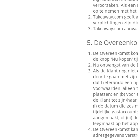
veroorzaken. Als een 
op te nemen met het B
Takeaway.com geeft al
verplichtingen zijn d
Takeaway.com aanvaar
5.
De Overeenko
De Overeenkomst komt 
de knop 'Nu kopen' ti
Na ontvangst van de B
Als de Klant nog niet
door te gaan met zijn 
dat Lieferando een ti
Voorwaarden, alleen to
plaatsen; en (b) voo
de Klant tot zijn/haar
(i) de datum die zes 
tijdelijke gastaccoun
aangemaakt; of (iii) d
leegmaakt op het appa
De Overeenkomst kan a
adresgegevens verstrek