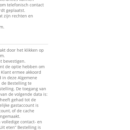
 om telefonisch contact
dt geplaatst.
t zijn rechten en
rm.
kt door het klikken op
rm.
t bevestigen.
lant de optie hebben om
de Klant ermee akkoord
ld in deze Algemene
 de Bestelling te
telling. De toegang van
e van de volgende data is:
heeft gehad tot de
lijke gastaccount is
count, of de cache
aangemaakt.
 volledige contact- en
it eten” Bestelling is