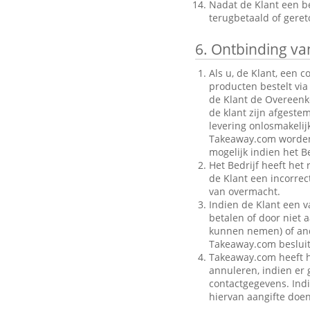
Nadat de Klant een be
terugbetaald of gere
6.
Ontbinding van
Als u, de Klant, een 
producten bestelt via
de Klant de Overeenk
de klant zijn afgeste
levering onlosmakelij
Takeaway.com worden g
mogelijk indien het Be
Het Bedrijf heeft het
de Klant een incorre
van overmacht.
Indien de Klant een v
betalen of door niet a
kunnen nemen) of ande
Takeaway.com besluit
Takeaway.com heeft h
annuleren, indien er g
contactgegevens. Indi
hiervan aangifte doen 