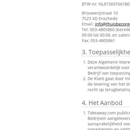
BTW-nr: NL815697661B0
Brouwerijstraat 10
7523 XD Enschede
Email:
info@thuisbezorg
Tel: 053-4805860 (berei
09:00 tot 00:00, en zate
Fax: 053-4805861
3.
Toepasselijkhe
Deze Algemene Voorwa
verantwoordelijk voo
Bedrijf van toepassin
De Klant gaat door mi
de levering van het d
recht op terugbetalin
4.
Het Aanbod
Takeaway.com publice
Bedrijven aangelever
aansprakelijkheid voo
ingrediënten en addit