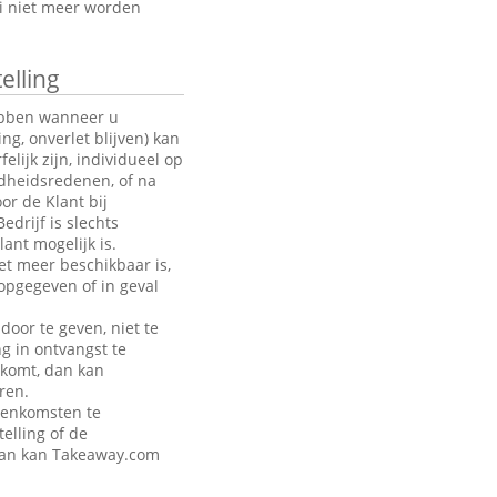
oi niet meer worden
elling
hebben wanneer u
g, onverlet blijven) kan
ijk zijn, individueel op
ndheidsredenen, of na
or de Klant bij
drijf is slechts
ant mogelijk is.
et meer beschikbaar is,
opgegeven of in geval
door te geven, niet te
ng in ontvangst te
akomt, dan kan
ren.
eenkomsten te
telling of de
 dan kan Takeaway.com