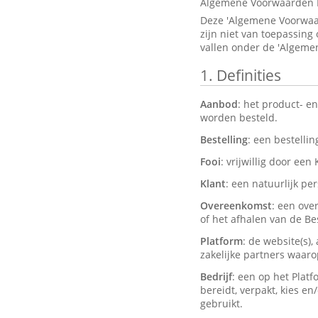
Algemene Voorwaarden 
Deze 'Algemene Voorwaar
zijn niet van toepassing
vallen onder de 'Algeme
1.
Definities
Aanbod
: het product- e
worden besteld.
Bestelling
: een bestelli
Fooi
: vrijwillig door een
Klant
: een natuurlijk pe
Overeenkomst
: een ove
of het afhalen van de Bes
Platform
: de website(s)
zakelijke partners waar
Bedrijf
: een op het Plat
bereidt, verpakt, kies e
gebruikt.