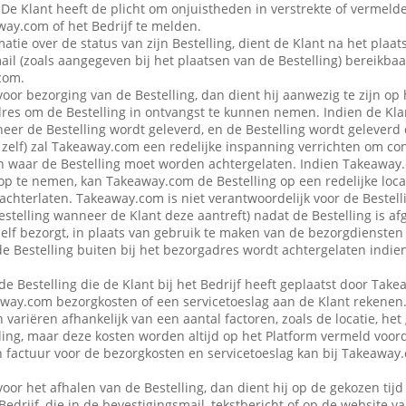
 De Klant heeft de plicht om onjuistheden in verstrekte of vermel
ay.com of het Bedrijf te melden.
atie over de status van zijn Bestelling, dient de Klant na het plaat
ail (zoals aangegeven bij het plaatsen van de Bestelling) bereikbaa
com.
voor bezorging van de Bestelling, dan dient hij aanwezig te zijn op
es om de Bestelling in ontvangst te kunnen nemen. Indien de Klan
eer de Bestelling wordt geleverd, en de Bestelling wordt geleverd
f zelf) zal Takeaway.com een redelijke inspanning verrichten om co
 waar de Bestelling moet worden achtergelaten. Indien Takeaway.c
op te nemen, kan Takeaway.com de Bestelling op een redelijke locat
achterlaten. Takeaway.com is niet verantwoordelijk voor de Bestellin
estelling wanneer de Klant deze aantreft) nadat de Bestelling is af
 zelf bezorgt, in plaats van gebruik te maken van de bezorgdienste
f de Bestelling buiten bij het bezorgadres wordt achtergelaten indie
de Bestelling die de Klant bij het Bedrijf heeft geplaatst door Ta
away.com bezorgkosten of een servicetoeslag aan de Klant rekenen
variëren afhankelijk van een aantal factoren, zoals de locatie, het
ing, maar deze kosten worden altijd op het Platform vermeld voor
en factuur voor de bezorgkosten en servicetoeslag kan bij Takeawa
voor het afhalen van de Bestelling, dan dient hij op de gekozen tijd
 Bedrijf, die in de bevestigingsmail, tekstbericht of op de website 