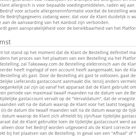
Klant allergisch is voor bepaalde voedingsmiddelen, raden wij aan
edrijf voor actuele allergeneninformatie voordat de bestelling wor
le Bedrijfsgegevens zodanig weer, dat voor de Klant duidelijk is wa
ie aan de aanvaarding van het Aanbod zijn verbonden.
dt geen aansprakelijkheid voor de bereikbaarheid van het Platfo
mst
tot stand op het moment dat de Klant de Bestelling definitief maa
jdens het proces van het plaatsen van een Bestelling via het Platfo
estelling, zal Takeaway.com de Bestelling elektronisch aan de Klan
 eerder heeft ingelogd of een account heeft aangemaakt, kan de K
Bestelling als gast. Door de Bestelling als gast te voltooien, gaat 
jdelijke Lieferando gastaccount aanmaakt die, tenzij anders verme
egankelijk zal zijn (a) vanaf het apparaat dat de Klant gebruikt om
r een periode van maximaal twaalf maanden na de datum van de Bes
 tijdelijke gastaccount vervalt op de ''Vervaldatum'', dat de vroegst
maanden valt na de datum waarop de Klant voor het laatst toegang 
t; (ii) de datum die twaalf maanden valt na de datum waarop de tijde
e datum waarop de Klant zich afmeldt bij zijn/haar tijdelijke gastac
raat dat de Klant gebruikte toen de tijdelijke gastaccount werd 
lleen door het Bedrijf worden uitgevoerd als de Klant correcte en
t bij het plaatsen van de Bestelling. In geval van een “Afhaal” of “U