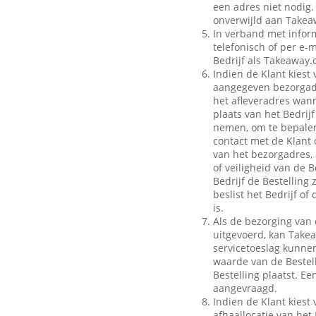
een adres niet nodig.
onverwijld aan Takeaw
In verband met inform
telefonisch of per e-m
Bedrijf als Takeaway.
Indien de Klant kiest 
aangegeven bezorgadr
het afleveradres wann
plaats van het Bedrij
nemen, om te bepalen
contact met de Klant 
van het bezorgadres, 
of veiligheid van de B
Bedrijf de Bestelling
beslist het Bedrijf o
is.
Als de bezorging van 
uitgevoerd, kan Take
servicetoeslag kunnen 
waarde van de Bestell
Bestelling plaatst. E
aangevraagd.
Indien de Klant kiest 
afhaallocatie van het