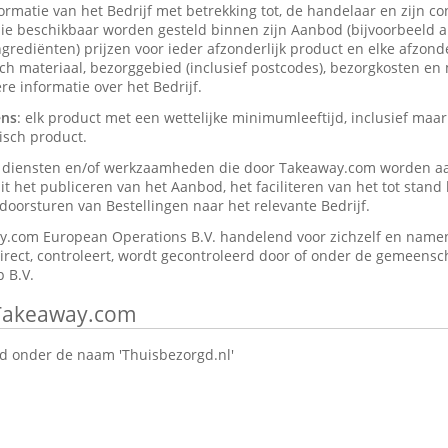
formatie van het Bedrijf met betrekking tot, de handelaar en zijn c
ie beschikbaar worden gesteld binnen zijn Aanbod (bijvoorbeeld a
rediënten) prijzen voor ieder afzonderlijk product en elke afzonder
isch materiaal, bezorggebied (inclusief postcodes), bezorgkosten en
e informatie over het Bedrijf.
ens
: elk product met een wettelijke minimumleeftijd, inclusief maar
isch product.
e diensten en/of werkzaamheden die door Takeaway.com worden a
t het publiceren van het Aanbod, het faciliteren van het tot stan
oorsturen van Bestellingen naar het relevante Bedrijf.
y.com European Operations B.V. handelend voor zichzelf en namen
direct, controleert, wordt gecontroleerd door of onder de gemeensch
 B.V.
 Takeaway.com
 onder de naam 'Thuisbezorgd.nl'