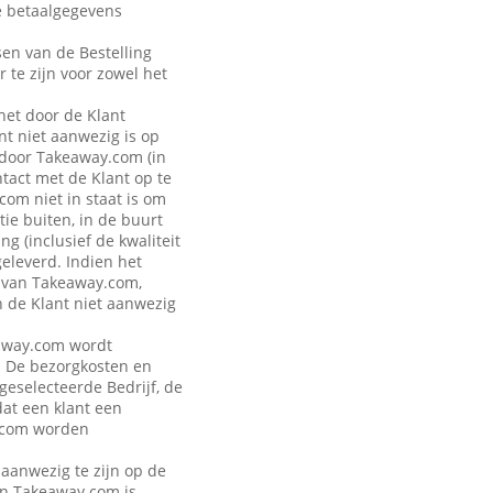
de betaalgegevens
sen van de Bestelling
r te zijn voor zowel het
 het door de Klant
t niet aanwezig is op
 door Takeaway.com (in
ntact met de Klant op te
om niet in staat is om
ie buiten, in de buurt
g (inclusief de kwaliteit
geleverd. Indien het
n van Takeaway.com,
n de Klant niet aanwezig
keaway.com wordt
. De bezorgkosten en
 geselecteerde Bedrijf, de
dat een klant een
y.com worden
 aanwezig te zijn op de
van Takeaway.com is