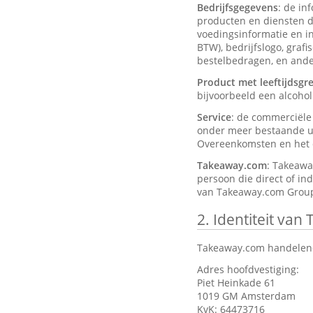
Bedrijfsgegevens
: de in
producten en diensten d
voedingsinformatie en ing
BTW), bedrijfslogo, graf
bestelbedragen, en ander
Product met leeftijdsgr
bijvoorbeeld een alcohol
Service
: de commerciël
onder meer bestaande ui
Overeenkomsten en het d
Takeaway.com
: Takeawa
persoon die direct of in
van Takeaway.com Group
2.
Identiteit van
Takeaway.com handelend
Adres hoofdvestiging:
Piet Heinkade 61
1019 GM Amsterdam
KvK: 64473716