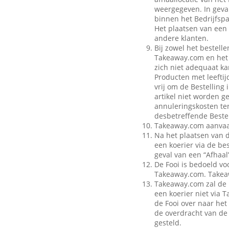
weergegeven. In geval
binnen het Bedrijfspa
Het plaatsen van een 
andere klanten.
Bij zowel het bestell
Takeaway.com en het B
zich niet adequaat ka
Producten met leeftij
vrij om de Bestelling
artikel niet worden g
annuleringskosten te
desbetreffende Bestel
Takeaway.com aanvaar
Na het plaatsen van 
een koerier via de be
geval van een “Afhaal”
De Fooi is bedoeld vo
Takeaway.com. Takeaw
Takeaway.com zal de 
een koerier niet via
de Fooi over naar het 
de overdracht van de 
gesteld.