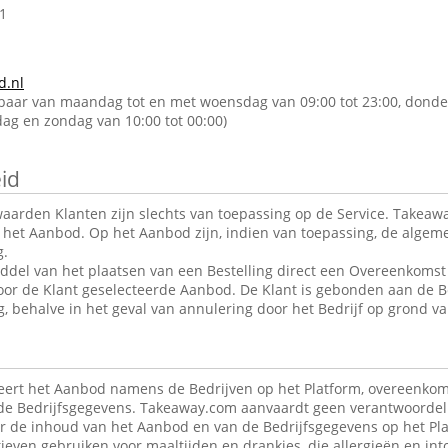
1
d.nl
kbaar van maandag tot en met woensdag van 09:00 tot 23:00, donde
rdag en zondag van 10:00 tot 00:00)
id
arden Klanten zijn slechts van toepassing op de Service. Takeawa
r het Aanbod. Op het Aanbod zijn, indien van toepassing, de alge
g.
ddel van het plaatsen van een Bestelling direct een Overeenkomst 
oor de Klant geselecteerde Aanbod. De Klant is gebonden aan de B
g, behalve in het geval van annulering door het Bedrijf op grond va
ert het Aanbod namens de Bedrijven op het Platform, overeenkom
de Bedrijfsgegevens. Takeaway.com aanvaardt geen verantwoordeli
r de inhoud van het Aanbod en van de Bedrijfsgegevens op het Pla
ieven gebruiken voor maaltijden en drankjes, die allergieën en in