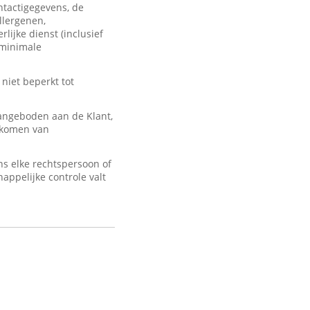
ontactigegevens, de
llergenen,
lijke dienst (inclusief
 minimale
 niet beperkt tot
angeboden aan de Klant,
d komen van
s elke rechtspersoon of
appelijke controle valt