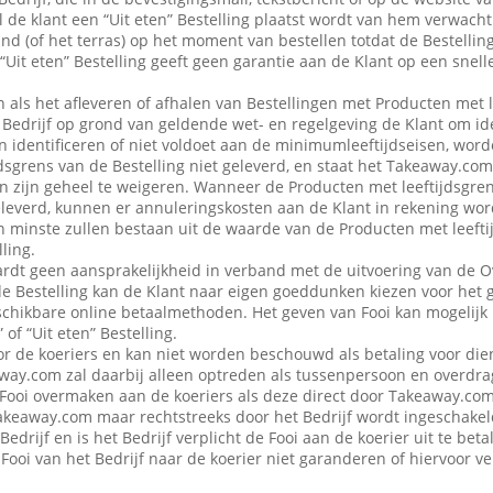
 de klant een “Uit eten” Bestelling plaatst wordt van hem verwacht d
nd (of het terras) op het moment van bestellen totdat de Bestellin
“Uit eten” Bestelling geeft geen garantie aan de Klant op een snell
en als het afleveren of afhalen van Bestellingen met Producten met 
edrijf op grond van geldende wet- en regelgeving de Klant om iden
n identificeren of niet voldoet aan de minimumleeftijdseisen, word
dsgrens van de Bestelling niet geleverd, en staat het Takeaway.com
 in zijn geheel te weigeren. Wanneer de Producten met leeftijdsgre
eleverd, kunnen er annuleringskosten aan de Klant in rekening wo
n minste zullen bestaan uit de waarde van de Producten met leefti
ling.
dt geen aansprakelijkheid in verband met de uitvoering van de 
de Bestelling kan de Klant naar eigen goeddunken kiezen voor het 
schikbare online betaalmethoden. Het geven van Fooi kan mogelijk n
 of “Uit eten” Bestelling.
or de koeriers en kan niet worden beschouwd als betaling voor die
ay.com zal daarbij alleen optreden als tussenpersoon en overdra
Fooi overmaken aan de koeriers als deze direct door Takeaway.com 
 Takeaway.com maar rechtstreeks door het Bedrijf wordt ingeschak
Bedrijf en is het Bedrijf verplicht de Fooi aan de koerier uit te be
Fooi van het Bedrijf naar de koerier niet garanderen of hiervoor 